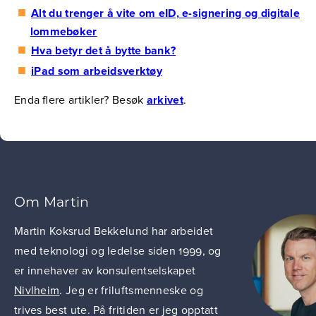
Alt du trenger å vite om eID, e-signering og digitale
lommebøker
Hva betyr det å bytte bank?
iPad som arbeidsverktøy
Enda flere artikler? Besøk
arkivet
.
Om Martin
Martin Koksrud Bekkelund har arbeidet
med teknologi og ledelse siden 1999, og
er innehaver av konsulentselskapet
Nivlheim
. Jeg er friluftsmenneske og
trives best ute. På fritiden er jeg opptatt