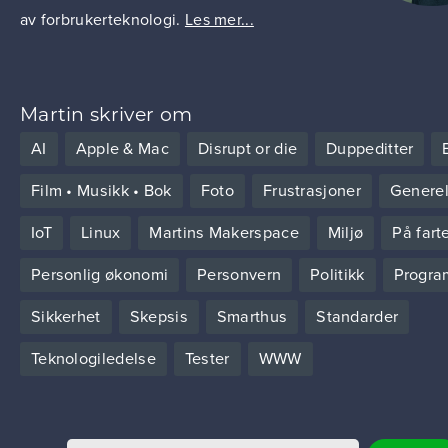
av forbrukerteknologi.
Les mer...
Martin skriver om
AI
Apple & Mac
Disrupt or die
Duppeditter
Film • Musikk • Bok
Foto
Frustrasjoner
Generel
IoT
Linux
Martins Makerspace
Miljø
På fart
Personlig økonomi
Personvern
Politikk
Progra
Sikkerhet
Skepsis
Smarthus
Standarder
Teknologiledelse
Tester
WWW