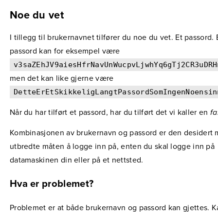
Noe du vet
I tillegg til brukernavnet tilfører du noe du vet. Et passord. E
passord kan for eksempel være
v3saZEhJV9aiesHfrNavUnWucpvLjwhYq6gTj2CR3uDRH
men det kan like gjerne være
DetteErEtSkikkeligLangtPassordSomIngenNoensin
Når du har tilført et passord, har du tilført det vi kaller en
fa
Kombinasjonen av brukernavn og passord er den desidert 
utbredte måten å logge inn på, enten du skal logge inn på
datamaskinen din eller på et nettsted.
Hva er problemet?
Problemet er at både brukernavn og passord kan gjettes. K