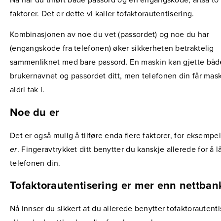
Nå har du tilført både passord og en engangskode, altså to
faktorer. Det er dette vi kaller tofaktorautentisering.
Kombinasjonen av noe du vet (passordet) og noe du har
(engangskode fra telefonen) øker sikkerheten betraktelig
sammenliknet med bare passord. En maskin kan gjette båd
brukernavnet og passordet ditt, men telefonen din får mas
aldri tak i.
Noe du er
Det er også mulig å tilføre enda flere faktorer, for eksempe
er
. Fingeravtrykket ditt benytter du kanskje allerede for å 
telefonen din.
Tofaktorautentisering er mer enn nettban
Nå innser du sikkert at du allerede benytter tofaktorautent