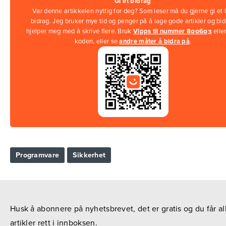
Gi et bidrag
Var denne artikkelen nyttig for deg? Som leser må du gjerne gi et l
bidrag. Jeg bruker mye tid og penger på å lage gode artikler og bi
hjelper meg med å skrive flere. Bruk
Vipps til nummer 800603
elle
koden, eller se
andre måter å bidra på
.
Programvare
Sikkerhet
Husk å abonnere på nyhetsbrevet, det er gratis og du får al
artikler rett i innboksen.