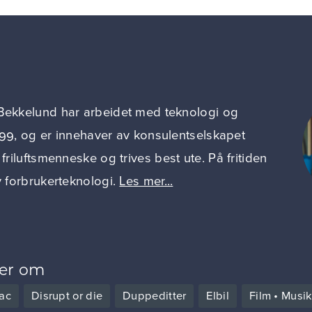
Bekkelund har arbeidet med teknologi og
999, og er innehaver av konsulentselskapet
 friluftsmenneske og trives best ute. På fritiden
v forbrukerteknologi.
Les mer...
ver om
ac
Disrupt or die
Duppeditter
Elbil
Film • Musi