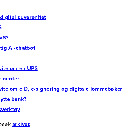
igital suverenitet
S
aaS?
ktig AI-chatbot
 vite om en UPS
or nerder
 vite om eID, e-signering og digitale lommebøker
bytte bank?
sverktøy
Besøk
arkivet
.