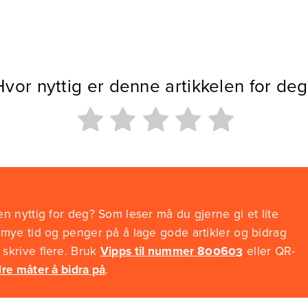
Hvor nyttig er denne artikkelen for deg
n nyttig for deg? Som leser må du gjerne gi et lite
 mye tid og penger på å lage gode artikler og bidrag
skrive flere. Bruk
Vipps til nummer 800603
eller QR-
re måter å bidra på
.