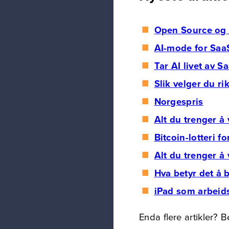
Open Source og d
AI-mode for Saa
Tar AI livet av S
Slik velger du ri
Norgespris
Alt du trenger å
Bitcoin-lotteri f
Alt du trenger å
Hva betyr det å 
iPad som arbeid
Enda flere artikler? 