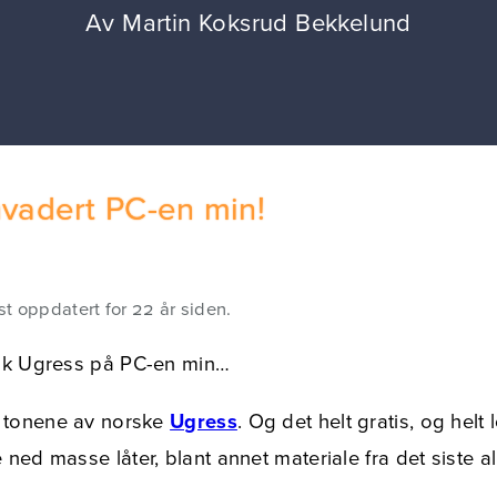
Av
Martin Koksrud Bekkelund
nvadert PC-en min!
st oppdatert for 22 år siden.
rsk Ugress på PC-en min…
 tonene av norske
Ugress
. Og det helt gratis, og helt 
 ned masse låter, blant annet materiale fra det siste a