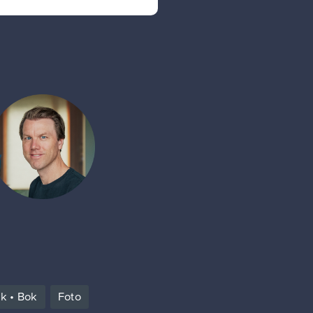
kk • Bok
Foto