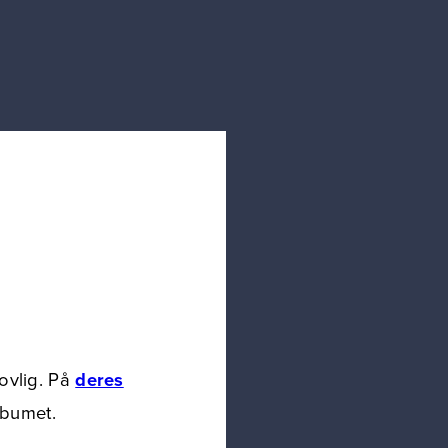
lovlig. På
deres
lbumet.