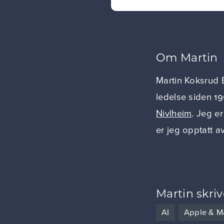
Om Martin
Martin Koksrud 
ledelse siden 1
Nivlheim
. Jeg er
er jeg opptatt a
Martin skri
AI
Apple & M