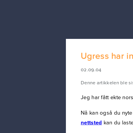
Ugress har i
02.09.04
Denne artikkelen ble si
Jeg har fått ekte no
Nå kan også du nyte
nettsted
kan du laste