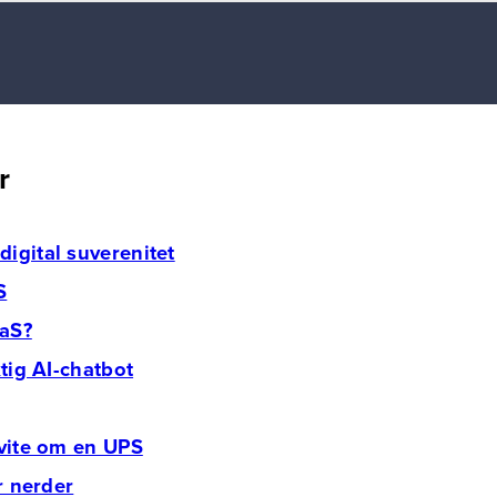
r
igital suverenitet
S
aaS?
ktig AI-chatbot
 vite om en UPS
or nerder