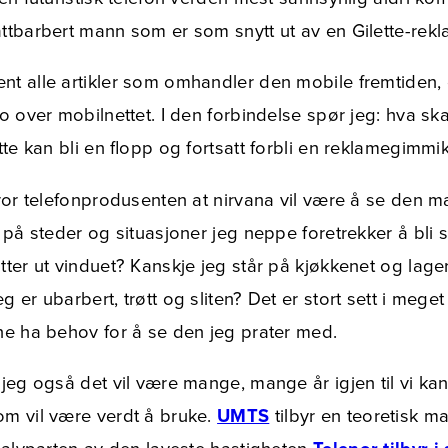
attbarbert mann som er som snytt ut av en Gilette-rekl
t alle artikler som omhandler den mobile fremtiden, e
eo over mobilnettet. I den forbindelse spør jeg: hva sk
ette kan bli en flopp og fortsatt forbli en reklamegimmik
tror telefonprodusenten at nirvana vil være å se den 
n på steder og situasjoner jeg neppe foretrekker å bli s
tter ut vinduet? Kanskje jeg står på kjøkkenet og lag
 er ubarbert, trøtt og sliten? Det er stort sett i meget
nne ha behov for å se den jeg prater med.
 jeg også det vil være mange, mange år igjen til vi ka
om vil være verdt å bruke.
UMTS
tilbyr en teoretisk m