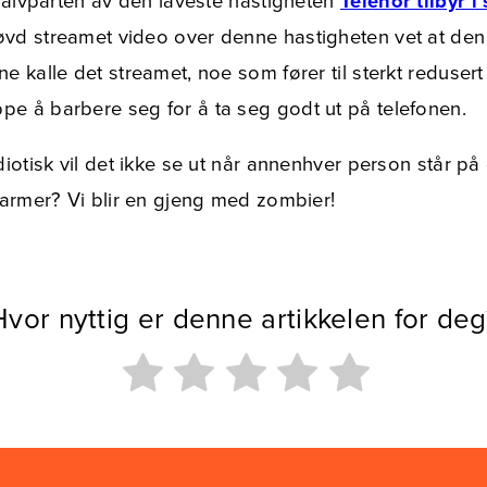
 halvparten av den laveste hastigheten
Telenor tilbyr 
øvd streamet video over denne hastigheten vet at de
 kalle det streamet, noe som fører til sterkt redusert k
e å barbere seg for å ta seg godt ut på telefonen.
diotisk vil det ikke se ut når annenhver person står p
 armer? Vi blir en gjeng med zombier!
Hvor nyttig er denne artikkelen for deg