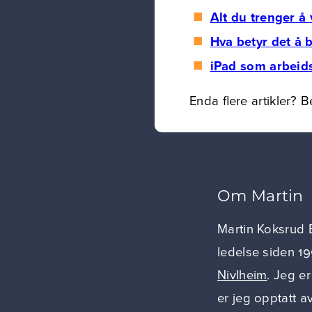
Alt du trenger å
Hva betyr det å 
iPad som arbeid
Enda flere artikler? 
Om Martin
Martin Koksrud 
ledelse siden 1
Nivlheim
. Jeg er
er jeg opptatt a