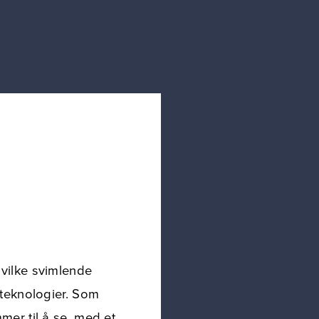
hvilke svimlende
teknologier. Som
mmer til å se, med et