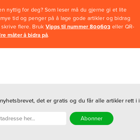
n nyttig for deg? Som leser må du gjerne gi et lite
 mye tid og penger på å lage gode artikler og bidrag
skrive flere. Bruk
Vipps til nummer 800603
eller QR-
re måter å bidra på
.
hetsbrevet, det er gratis og du får alle artikler rett i