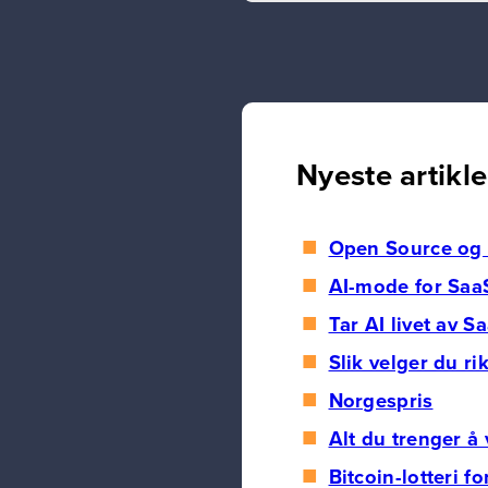
Nyeste artikle
Open Source og d
AI-mode for Saa
Tar AI livet av S
Slik velger du ri
Norgespris
Alt du trenger å
Bitcoin-lotteri f