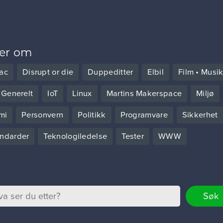
ver om
ac
Disrupt or die
Duppeditter
Elbil
Film • Musi
Generelt
IoT
Linux
Martins Makerspace
Miljø
mi
Personvern
Politikk
Programvare
Sikkerhet
ndarder
Teknologiledelse
Tester
WWW