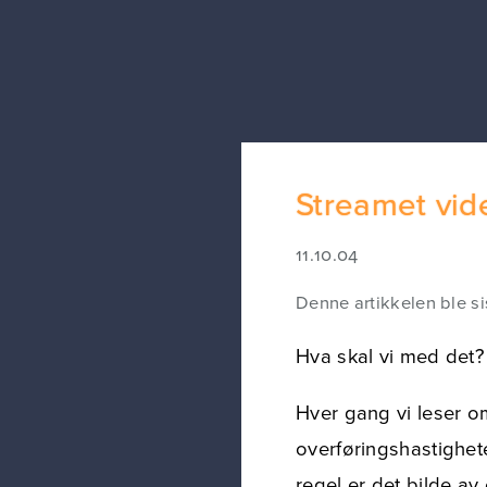
Streamet vid
11.10.04
Denne artikkelen ble si
Hva skal vi med det?
Hver gang vi leser om
overføringshastighe
regel er det bilde av