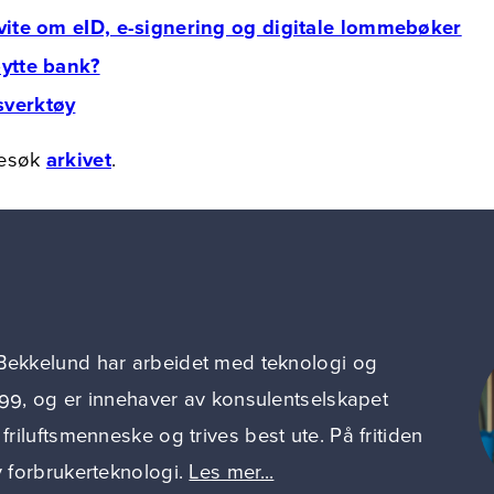
 vite om eID, e-signering og digitale lommebøker
bytte bank?
sverktøy
Besøk
arkivet
.
Bekkelund har arbeidet med teknologi og
999, og er innehaver av konsulentselskapet
 friluftsmenneske og trives best ute. På fritiden
v forbrukerteknologi.
Les mer...