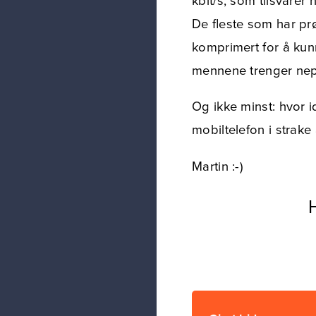
kbit/s, som tilsvarer
De fleste som har pr
komprimert for å kunne
mennene trenger nepp
Og ikke minst: hvor i
mobiltelefon i strake
Martin :-)