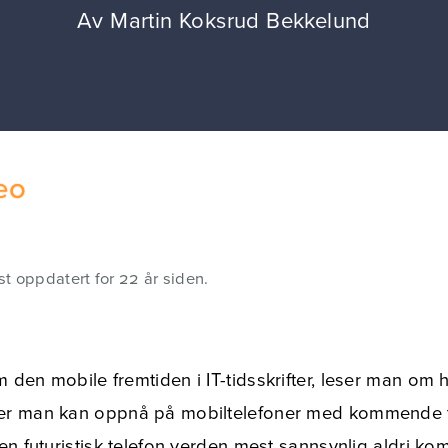
Av
Martin Koksrud Bekkelund
eo
st oppdatert for 22 år siden.
 den mobile fremtiden i IT-tidsskrifter, leser man om 
ter man kan oppnå på mobiltelefoner med kommende 
 en futuristisk telefon verden mest sannsynlig aldri ko