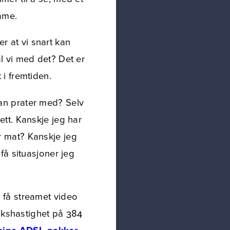
ame.
r at vi snart kan
al vi med det? Det er
 i fremtiden.
man prater med? Selv
ett. Kanskje jeg har
er mat? Kanskje jeg
 få situasjoner jeg
n få streamet video
akshastighet på 384