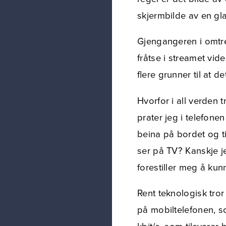
skjermbilde av en gl
Gjengangeren i omtren
fråtse i streamet vid
flere grunner til at d
Hvorfor i all verden 
prater jeg i telefone
beina på bordet og ti
ser på TV? Kanskje jeg
forestiller meg å ku
Rent teknologisk tror
på mobiltelefonen, s