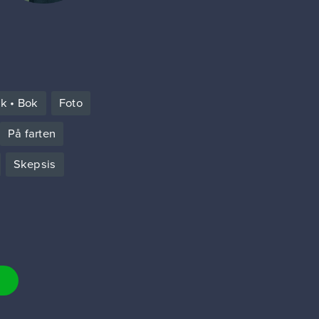
kk • Bok
Foto
På farten
Skepsis