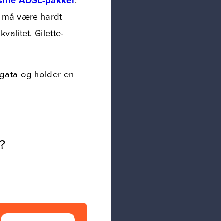
i sine ADSL-pakker
.
n må være hardt
valitet. Gilette-
å gata og holder en
?