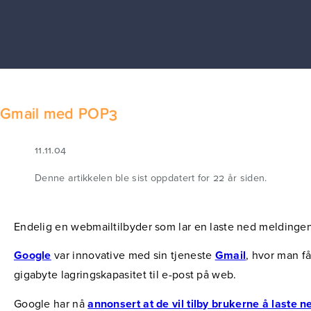
Gmail med POP3
11.11.04
Denne artikkelen ble sist oppdatert for 22 år siden.
Endelig en webmailtilbyder som lar en laste ned melding
Google
var innovative med sin tjeneste
Gmail
, hvor man få
gigabyte lagringskapasitet til e-post på web.
Google har nå
annonsert at de vil tilby brukerne å laste n