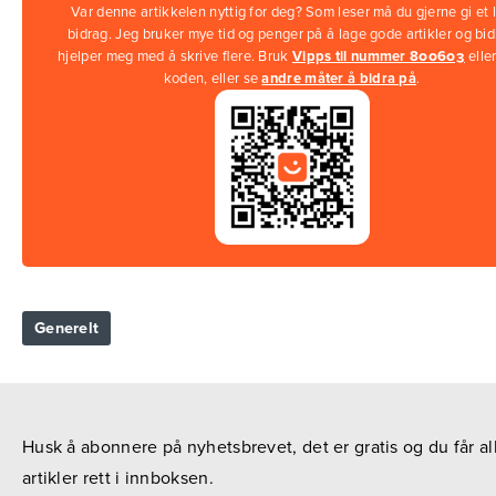
Var denne artikkelen nyttig for deg? Som leser må du gjerne gi et l
bidrag. Jeg bruker mye tid og penger på å lage gode artikler og bi
hjelper meg med å skrive flere. Bruk
Vipps til nummer 800603
elle
koden, eller se
andre måter å bidra på
.
Generelt
Husk å abonnere på nyhetsbrevet, det er gratis og du får al
artikler rett i innboksen.