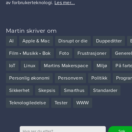
av forbrukerteknologi.
Les mer...
Martin skriver om
AI
Apple & Mac
Disrupt or die
Duppeditter
Film • Musikk • Bok
Foto
Frustrasjoner
Generel
IoT
Linux
Martins Makerspace
Miljø
På fart
Personlig økonomi
Personvern
Politikk
Progra
Sikkerhet
Skepsis
Smarthus
Standarder
Teknologiledelse
Tester
WWW