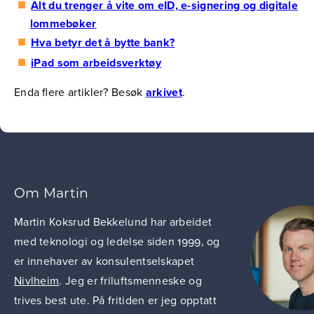
Alt du trenger å vite om eID, e-signering og digitale
lommebøker
Hva betyr det å bytte bank?
iPad som arbeidsverktøy
Enda flere artikler? Besøk
arkivet
.
Om Martin
Martin Koksrud Bekkelund har arbeidet
med teknologi og ledelse siden 1999, og
er innehaver av konsulentselskapet
Nivlheim
. Jeg er friluftsmenneske og
trives best ute. På fritiden er jeg opptatt