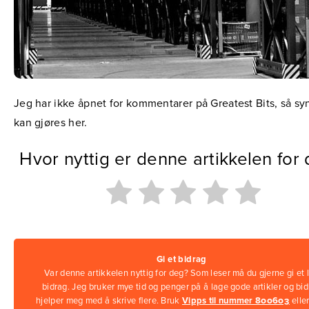
Jeg har ikke åpnet for kommentarer på Greatest Bits, så sy
kan gjøres her.
Hvor nyttig er denne artikkelen for
Gi et bidrag
Var denne artikkelen nyttig for deg? Som leser må du gjerne gi et l
bidrag. Jeg bruker mye tid og penger på å lage gode artikler og bi
hjelper meg med å skrive flere. Bruk
Vipps til nummer 800603
elle