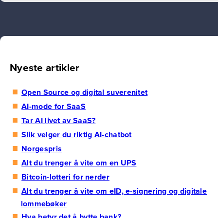
Nyeste artikler
Open Source og digital suverenitet
AI-mode for SaaS
Tar AI livet av SaaS?
Slik velger du riktig AI-chatbot
Norgespris
Alt du trenger å vite om en UPS
Bitcoin-lotteri for nerder
Alt du trenger å vite om eID, e-signering og digitale
lommebøker
Hva betyr det å bytte bank?