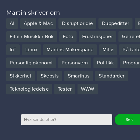
Martin skriver om
AI
Apple & Mac
Disrupt or die
Duppeditter
Film • Musikk • Bok
Foto
Frustrasjoner
Generel
IoT
Linux
Martins Makerspace
Miljø
På fart
Personlig økonomi
Personvern
Politikk
Progra
Sikkerhet
Skepsis
Smarthus
Standarder
Teknologiledelse
Tester
WWW