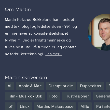
Om Martin
Martin Koksrud Bekkelund har arbeidet
med teknologi og ledelse siden 1999, og
er innehaver av konsulentselskapet
Nivlheim
. Jeg er friluftsmenneske og
trives best ute. På fritiden er jeg opptatt
av forbrukerteknologi.
Les mer...
Martin skriver om
AI
Apple & Mac
Disrupt or die
Duppeditter
Film • Musikk • Bok
Foto
Frustrasjoner
Generel
IoT
Linux
Martins Makerspace
Miljø
På fart