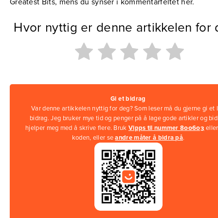
Greatest Bits, mens du synser i kommentarfeltet her.
Hvor nyttig er denne artikkelen for
Gi et bidrag
Var denne artikkelen nyttig for deg? Som leser må du gjerne gi et l
bidrag. Jeg bruker mye tid og penger på å lage gode artikler og bi
hjelper meg med å skrive flere. Bruk
Vipps til nummer 800603
elle
koden, eller se
andre måter å bidra på
.