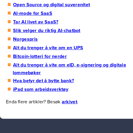
Open Source og digital suverenitet
AI-mode for SaaS
Tar AI livet av SaaS?
Slik velger du riktig AI-chatbot
Norgespris
Alt du trenger å vite om en UPS
Bitcoin-lotteri for nerder
Alt du trenger å vite om eID, e-signering og digitale
lommebøker
Hva betyr det å bytte bank?
iPad som arbeidsverktøy
Enda flere artikler? Besøk
arkivet
.