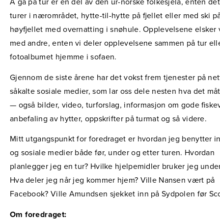
Å gå på tur er en del av den ur-norske folkesjela, enten de
turer i nærområdet, hytte-til-hytte på fjellet eller med ski p
høyfjellet med overnatting i snøhule. Opplevelsene elsker 
med andre, enten vi deler opplevelsene sammen på tur ell
fotoalbumet hjemme i sofaen.
Gjennom de siste årene har det vokst frem tjenester på net
såkalte sosiale medier, som lar oss dele nesten hva det må
— også bilder, video, turforslag, informasjon om gode fiske
anbefaling av hytter, oppskrifter på turmat og så videre.
Mitt utgangspunkt for foredraget er hvordan jeg benytter i
og sosiale medier både før, under og etter turen. Hvordan
planlegger jeg en tur? Hvilke hjelpemidler bruker jeg unde
Hva deler jeg når jeg kommer hjem? Ville Nansen vært på
Facebook? Ville Amundsen sjekket inn på Sydpolen før Sco
Om foredraget: