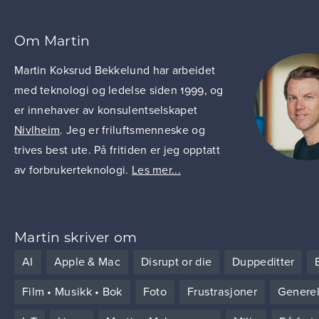
Om Martin
Martin Koksrud Bekkelund har arbeidet
med teknologi og ledelse siden 1999, og
er innehaver av konsulentselskapet
Nivlheim
. Jeg er friluftsmenneske og
trives best ute. På fritiden er jeg opptatt
av forbrukerteknologi.
Les mer...
Martin skriver om
AI
Apple & Mac
Disrupt or die
Duppeditter
Film • Musikk • Bok
Foto
Frustrasjoner
Generel