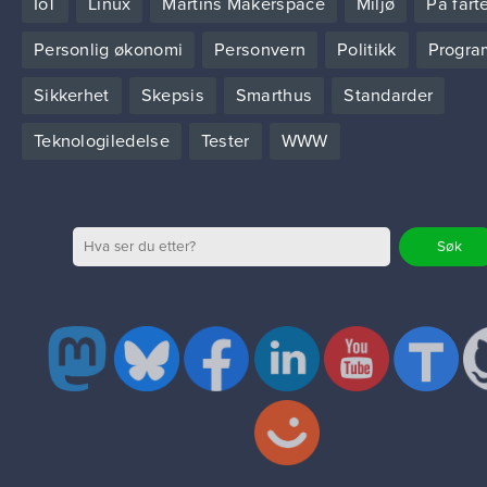
IoT
Linux
Martins Makerspace
Miljø
På fart
Personlig økonomi
Personvern
Politikk
Progra
Sikkerhet
Skepsis
Smarthus
Standarder
Teknologiledelse
Tester
WWW