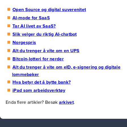
Open Source og digital suverenitet
AI-mode for SaaS
Tar AI livet av SaaS?
Slik velger du riktig AI-chatbot
Norgespris
Alt du trenger å vite om en UPS
Bitcoin-lotteri for nerder
Alt du trenger å vite om eID, e-signering og digitale
lommebøker
Hva betyr det å bytte bank?
iPad som arbeidsverktøy
Enda flere artikler? Besøk
arkivet
.