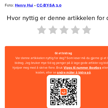
Foto:
Henry Hui
•
CC-BY-SA 3.0
Hvor nyttig er denne artikkelen for
Gi et bidrag
Var denne artikkelen nyttig for deg? Som leser må du gjerne gi et l
bidrag. Jeg bruker mye tid og penger på å lage gode artikler og bi
hjelper meg med å skrive flere. Bruk
Vipps til nummer 800603
elle
koden, eller se
andre måter å bidra på
.