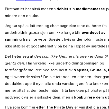
Piratpartiet har altså mer enn
doblet sin medlemsmasse
p
mindre enn en uke.
Jeg tør spå at latteren og champagnekorkene du hører fra
underholdningsbransjen om ikke lenge blir
overdøvet av
summing
fra sinte veps. Spesielt hvis underholdningsbran
ikke stabler et godt alternativ på beina i løpet av særdeles k
Det heter seg at
den som ikke kjenner historien er dømt til
gjenta den
. Har virkelig ikke underholdningsbransjen og
forståsegpåerne lært noe som helst av
Napster, Gnutella,
og tilsvarende saker? De ble tatt ned, en etter en. Hver ga
det dukket opp ti nye, alle enda vanskeligere å ta knekken
mener altså at den beste måten å ta knekken på pirater på 
nødvendigvis er å saksøke dem, men å
konkurrere dem ut
Hva som kommer
etter The Pirate Bay
er vanskelig å spå.