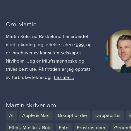
Om Martin
Martin Koksrud Bekkelund har arbeidet
med teknologi og ledelse siden 1999, og
er innehaver av konsulentselskapet
Nivlheim
. Jeg er friluftsmenneske og
trives best ute. På fritiden er jeg opptatt
av forbrukerteknologi.
Les mer...
Martin skriver om
AI
Apple & Mac
Disrupt or die
Duppeditter
Film • Musikk • Bok
Foto
Frustrasjoner
Generel