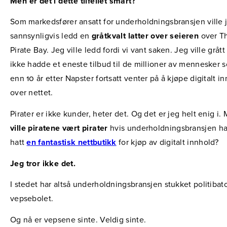
Men er det i dette tilfellet smart?
Som markedsfører ansatt for underholdningsbransjen ville 
sannsynligvis ledd en
gråtkvalt latter over seieren
over T
Pirate Bay. Jeg ville ledd fordi vi vant saken. Jeg ville grått 
ikke hadde et eneste tilbud til de millioner av mennesker
enn 10 år etter Napster fortsatt venter på å kjøpe digitalt i
over nettet.
Pirater er ikke kunder, heter det. Og det er jeg helt enig i.
ville piratene vært pirater
hvis underholdningsbransjen h
hatt
en fantastisk nettbutikk
for kjøp av digitalt innhold?
Jeg tror ikke det.
I stedet har altså underholdningsbransjen stukket politibat
vepsebolet.
Og nå er vepsene sinte. Veldig sinte.