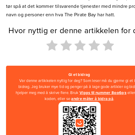
tør spå at det kommer tilsvarende tjenester med mindre pro
navn og personer enn hva The Pirate Bay har hatt.
Hvor nyttig er denne artikkelen for
Gi et bidrag
Var denne artikkelen nyttig for deg? Som leser må du gjerne gi et l
bidrag. Jeg bruker mye tid og penger på å lage gode artikler og bi
hjelper meg med å skrive flere. Bruk
Vipps til nummer 800603
elle
koden, eller se
andre måter å bidra på
.