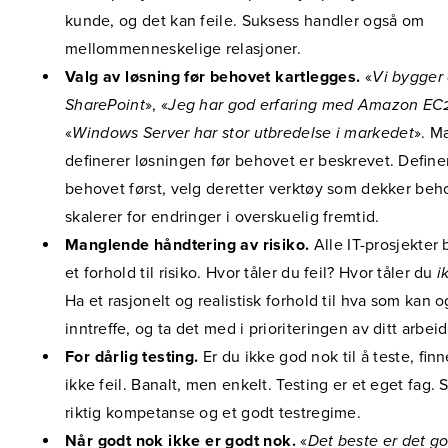
kunde, og det kan feile. Suksess handler også om
mellommenneskelige relasjoner.
Valg av løsning før behovet kartlegges.
«
Vi bygger
SharePoint
», «
Jeg har god erfaring med Amazon EC
«
Windows Server har stor utbredelse i markedet
». M
definerer løsningen før behovet er beskrevet. Define
behovet først, velg deretter verktøy som dekker beh
skalerer for endringer i overskuelig fremtid.
Manglende håndtering av risiko.
Alle IT-prosjekter 
et forhold til risiko. Hvor tåler du feil? Hvor tåler du
i
Ha et rasjonelt og realistisk forhold til hva som kan og
inntreffe, og ta det med i prioriteringen av ditt arbeid
For dårlig testing.
Er du ikke god nok til å teste, fin
ikke feil. Banalt, men enkelt. Testing er et eget fag. 
riktig kompetanse og et godt testregime.
Når godt nok ikke er godt nok.
«
Det beste er det g