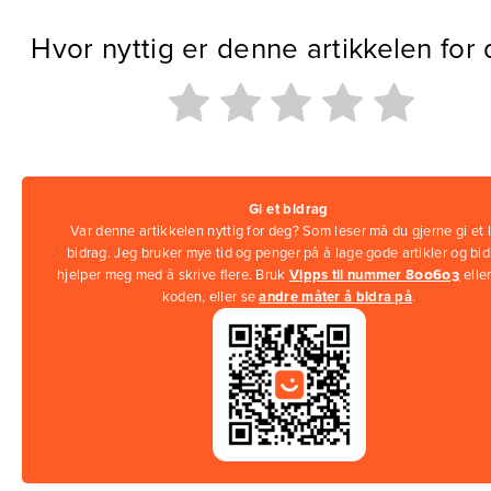
Hvor nyttig er denne artikkelen for
Gi et bidrag
Var denne artikkelen nyttig for deg? Som leser må du gjerne gi et l
bidrag. Jeg bruker mye tid og penger på å lage gode artikler og bi
hjelper meg med å skrive flere. Bruk
Vipps til nummer 800603
elle
koden, eller se
andre måter å bidra på
.