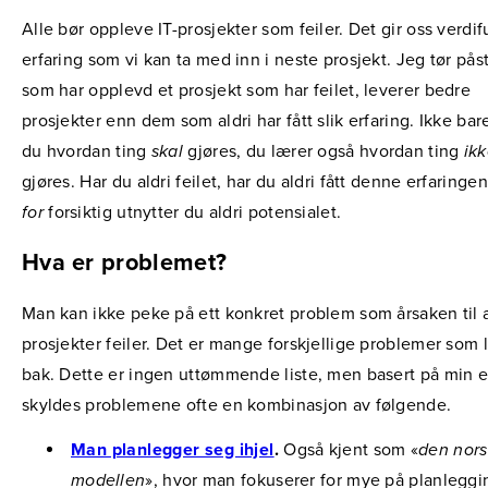
Alle bør oppleve IT-prosjekter som feiler. Det gir oss verdifu
erfaring som vi kan ta med inn i neste prosjekt. Jeg tør pås
som har opplevd et prosjekt som har feilet, leverer bedre
prosjekter enn dem som aldri har fått slik erfaring. Ikke bar
du hvordan ting
skal
gjøres, du lærer også hvordan ting
ik
gjøres. Har du aldri feilet, har du aldri fått denne erfaringen
for
forsiktig utnytter du aldri potensialet.
Hva er problemet?
Man kan ikke peke på ett konkret problem som årsaken til a
prosjekter feiler. Det er mange forskjellige problemer som 
bak. Dette er ingen uttømmende liste, men basert på min e
skyldes problemene ofte en kombinasjon av følgende.
Man planlegger seg ihjel
.
Også kjent som «
den nor
modellen
», hvor man fokuserer for mye på planleggi