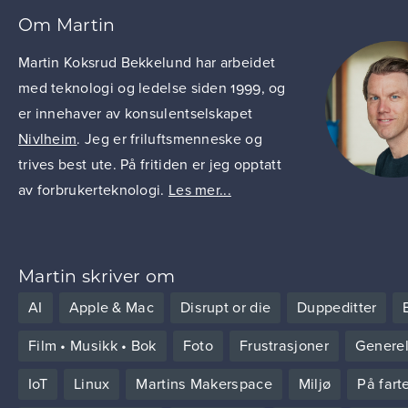
Om Martin
Martin Koksrud Bekkelund har arbeidet
med teknologi og ledelse siden 1999, og
er innehaver av konsulentselskapet
Nivlheim
. Jeg er friluftsmenneske og
trives best ute. På fritiden er jeg opptatt
av forbrukerteknologi.
Les mer...
Martin skriver om
AI
Apple & Mac
Disrupt or die
Duppeditter
Film • Musikk • Bok
Foto
Frustrasjoner
Generel
IoT
Linux
Martins Makerspace
Miljø
På fart