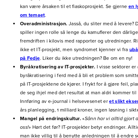
kan være årsaken til et fiaskoprosjekt. Se gjerne
en l
om temaet
.
Overadministrasjon.
Jasså, du sliter med å levere? 
spiller ingen rolle så lenge du kamuflerer den dårlige
fremdriften i kilovis med rapporter og utredninger. R
ikke et IT-prosjekt, men syndromet kjenner vi fra
ubå
på Fedje
. Liker du ikke utredningen? Be om en ny!
Byråkratisering av IT-prosjekter.
I visse sektorer er 
byråkratisering i ferd med å bli et problem som smitt
på IT-prosjektene de kjører. I frykt for å gjøre feil, pl
de seg ihjel med det resultat at man aldri kommer til
Innføring av e-journal i helsevesenet er
et slikt eks
års planlegging, 1 milliard kroner, ingen løsning i sikt
Mangel på endringskultur.
«
Sånn har vi alltid gjort 
oss!
» Hørt det før? IT-prosjekter betyr endringer. Allti
man ikke villig til å benytte anledningen til å endre s