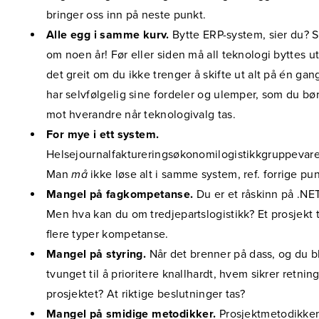
bringer oss inn på neste punkt.
Alle egg i samme kurv.
Bytte ERP-system, sier du? 
om noen år! Før eller siden må all teknologi byttes ut
det greit om du ikke trenger å skifte ut alt på én gan
har selvfølgelig sine fordeler og ulemper, som du bø
mot hverandre når teknologivalg tas.
For mye i ett system.
Helsejournalfaktureringsøkonomilogistikkgruppevar
Man
må
ikke løse alt i samme system, ref. forrige pun
Mangel på fagkompetanse.
Du er et råskinn på .NET
Men hva kan du om tredjepartslogistikk? Et prosjekt 
flere typer kompetanse.
Mangel på styring.
Når det brenner på dass, og du bl
tvunget til å prioritere knallhardt, hvem sikrer retnin
prosjektet? At riktige beslutninger tas?
Mangel på smidige metodikker.
Prosjektmetodikke