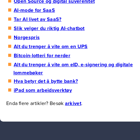
Open Source og digital suverenitet
AI-mode for SaaS
Tar AI livet av SaaS?
Slik velger du riktig AI-chatbot
Norgespris
Alt du trenger å vite om en UPS
Bitcoin-lotteri for nerder
Alt du trenger å vite om eID, e-signering og digitale
lommebøker
Hva betyr det å bytte bank?
iPad som arbeidsverktøy
Enda flere artikler? Besøk
arkivet
.