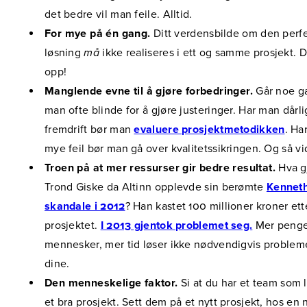
det bedre vil man feile. Alltid.
For mye på én gang.
Ditt verdensbilde om den perfe
løsning
må
ikke realiseres i ett og samme prosjekt. D
opp!
Manglende evne til å gjøre forbedringer.
Går noe ga
man ofte blinde for å gjøre justeringer. Har man dårli
fremdrift bør man
evaluere prosjektmetodikken
. Ha
mye feil bør man gå over kvalitetssikringen. Og så vi
Troen på at mer ressurser gir bedre resultat.
Hva g
Trond Giske da Altinn opplevde sin berømte
Kenneth
skandale i 2012
? Han kastet 100 millioner kroner ett
prosjektet.
I 2013 gjentok problemet seg.
Mer penge
mennesker, mer tid løser ikke nødvendigvis proble
dine.
Den menneskelige faktor.
Si at du har et team som 
et bra prosjekt. Sett dem på et nytt prosjekt, hos en 